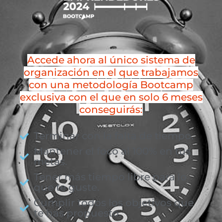
Accede ahora al único sistema de
organización en el que trabajamos
con una metodología Bootcamp
exclusiva con el que en solo 6 meses
conseguirás:
Terminar con la falta de tiempo.
Mantener el foco al 100% en tus
metas.
Tener más tiempo libre para lo
que te guste.
Cumplir todos los objetivos que
te has propuesto.