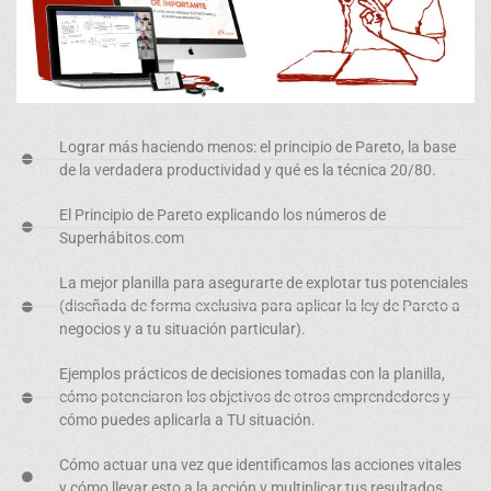
Lograr más haciendo menos:
el principio de Pareto, la base
de la verdadera productividad y qué es la técnica 20/80.
El Principio de Pareto
explicando los números de
Superhábitos.com
La mejor planilla para asegurarte de
explotar tus potenciales
(diseñada de forma exclusiva para aplicar la ley de Pareto a
negocios y a tu situación particular).
Ejemplos prácticos
de decisiones tomadas con la planilla,
cómo potenciaron los objetivos de otros emprendedores y
cómo puedes aplicarla a TU situación.
Cómo actuar una vez que
identificamos las acciones vitales
y cómo llevar esto a la acción y multiplicar tus resultados.