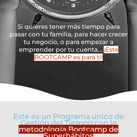
Formar hábitos y rutinas que te
duren toda la vida.
Si quieres tener más tiempo para
pasar con tu familia, para hacer crecer
tu negocio, o para empezar a
emprender por tu cuenta…
¡Este
BOOTCAMP es para ti!
Este es un Programa único de
Gestión del Tiempo con la
metodología Bootcamp de
Superhábitos