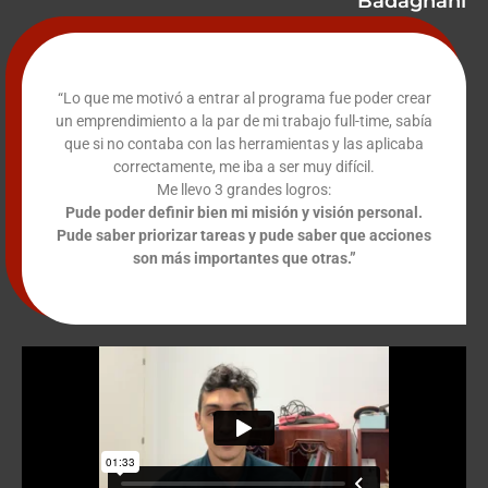
Badagnani
“Lo que me motivó a entrar al programa fue poder crear
un emprendimiento a la par de mi trabajo full-time, sabía
que si no contaba con las herramientas y las aplicaba
correctamente, me iba a ser muy difícil.
Me llevo 3 grandes logros:
Pude poder definir bien mi misión y visión personal.
Pude saber priorizar tareas y pude saber que acciones
son más importantes que otras.”