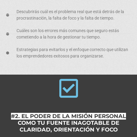
Descubrirás cuál es el
problema real
que está detrás de la
procrastinación, la falta de foco y la falta de tiempo.
Cuáles son
los errores más comunes
que seguro estás
cometiendo a la hora de gestionar tu tiempo.
Estrategias para evitarlos y
el enfoque correcto
que utilizan
los emprendedores exitosos para organizarse.
#2. EL PODER DE LA MISIÓN PERSONAL
COMO TU FUENTE INAGOTABLE DE
CLARIDAD, ORIENTACIÓN Y FOCO