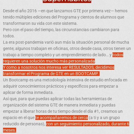
Desde el año
2016
—en que lanzamos GTE por primera vez— hemos
te
nido múltiples
ediciones del Programa y cientos de alumnos que
transformaron su vida con este sistema.
Pero con el paso del tiempo, las circunstancias cambiaron para
todos.
La era post-pandemia varió aun más la situación personal de mucha
gente; algunos trabajan en oficinas, otros desde casa, otros tienen un
trabajo a tiempo completo y un emprendimiento de lado… y
todos
requieren una solución mucho más personalizada
.
Y como a nosotros nos interesa ver RESULTADOS, decidimos
transformar el Programa de GTE en un BOOTCAMP.
Un Bootcamp es una metodología intensiva de estudio enfocada en
adquirir conocimientos prácticos y específicos para empezar a
aplicar de forma inmediata.
Así que, para que puedas aplicar todas las herramientas de
organización del sistema GTE de manera inmediata y puedas
empezar a liberar horas de tu tiempo desde el día #1, creamos un
espacio en el que
te acompañaremos de cerca
(a ti y a un grupo
reducido de personas),
con un seguimiento personalizado, durante 6
meses.