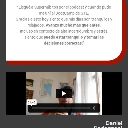
“Llegué a Superhábitos por el podcast y cuando pude
me uní al BootCamp de GTE.
Gracias a esto hoy siento que mis días son tranquilos y
relajados.
Avanzo mucho más que antes
.
Incluso en contexto de alta incertidumbre y estrés,
siento que
puedo estar tranquilo y tomar las
decisiones correctas.”
Daniel