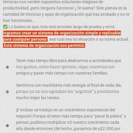
técnicas nos venden supuestas soluciones mágicas de
productividad, ¡pero ninguna funciona! ¿Te suena? Solo piensa en la
cantidad de técnicas y apps de organización que has probado y no te
han funcionado…
Lo bueno es que, tras este proceso largo de prueba y error,
logramos crear un sistema de organización simple y replicable
para cualquier persona
, sea cual sea su situación o su rutina actual.
Este sistema de organización nos permitió:
Tener más tiempo libre para dedicarnos a actividades que
nos gustan, como hacer ejercicio, viajar, reunirnos con
amigos y pasar más tiempo con nuestras familias.
Sentirnos con muchísima más energía al final de cada día,
porque ya no nos agotaban los “urgentes” y priorizamos
mucho mejor las tareas.
¡E incluso se tradujo en un crecimiento exponencial del
negocio! Porque al tener más tiempo para “parar la pelota” y
pensar, pudimos multiplicar x3 nuestro crecimiento cada
año desde entonces (de hecho, ¡pasamos de u$2.000 por